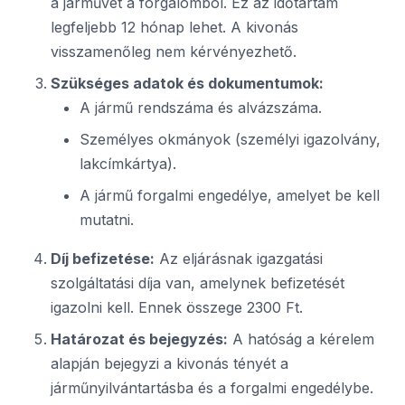
a járművet a forgalomból. Ez az időtartam
legfeljebb 12 hónap lehet. A kivonás
visszamenőleg nem kérvényezhető.
Szükséges adatok és dokumentumok:
A jármű rendszáma és alvázszáma.
Személyes okmányok (személyi igazolvány,
lakcímkártya).
A jármű forgalmi engedélye, amelyet be kell
mutatni.
Díj befizetése:
Az eljárásnak igazgatási
szolgáltatási díja van, amelynek befizetését
igazolni kell. Ennek összege 2300 Ft.
Határozat és bejegyzés:
A hatóság a kérelem
alapján bejegyzi a kivonás tényét a
járműnyilvántartásba és a forgalmi engedélybe.