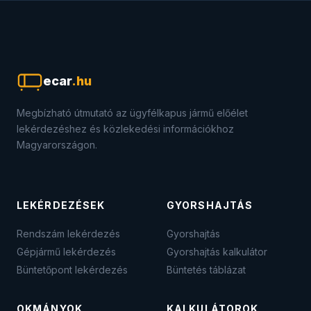
ecar
.hu
Megbízható útmutató az ügyfélkapus jármű előélet
lekérdezéshez és közlekedési információkhoz
Magyarországon.
LEKÉRDEZÉSEK
GYORSHAJTÁS
Rendszám lekérdezés
Gyorshajtás
Gépjármű lekérdezés
Gyorshajtás kalkulátor
Büntetőpont lekérdezés
Büntetés táblázat
OKMÁNYOK
KALKULÁTOROK