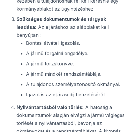
kezében a tulajdonosnak fel kell keresnie egy
kormányablakot az ügyintézéshez.
Szükséges dokumentumok és tárgyak
leadása:
Az eljáráshoz az alábbiakat kell
benyújtani:
Bontási átvételi igazolás.
A jármű forgalmi engedélye.
A jármű törzskönyve.
A jármű mindkét rendszámtáblája.
A tulajdonos személyazonosító okmányai.
Igazolás az eljárási díj befizetéséről.
Nyilvántartásból való törlés:
A hatóság a
dokumentumok alapján elvégzi a jármű végleges
törlését a nyilvántartásból, bevonja az
okmányokat és a rendszámtáblákat. A kivonás