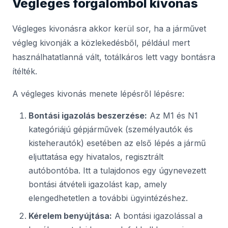
Végleges forgalomból kivonás
Végleges kivonásra akkor kerül sor, ha a járművet
végleg kivonják a közlekedésből, például mert
használhatatlanná vált, totálkáros lett vagy bontásra
ítélték.
A végleges kivonás menete lépésről lépésre:
Bontási igazolás beszerzése:
Az M1 és N1
kategóriájú gépjárművek (személyautók és
kisteherautók) esetében az első lépés a jármű
eljuttatása egy hivatalos, regisztrált
autóbontóba. Itt a tulajdonos egy úgynevezett
bontási átvételi igazolást kap, amely
elengedhetetlen a további ügyintézéshez.
Kérelem benyújtása:
A bontási igazolással a