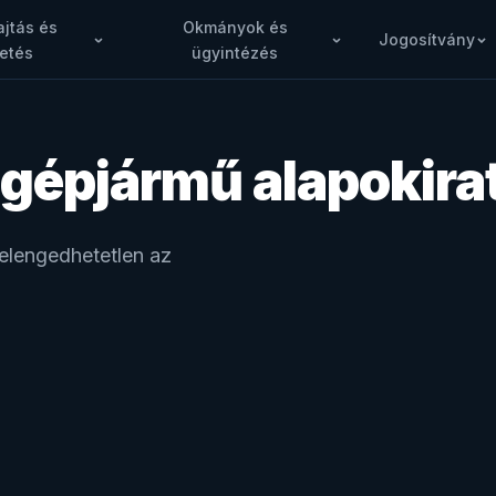
jtás és
Okmányok és
Jogosítvány
etés
ügyintézés
 gépjármű alapokira
 elengedhetetlen az