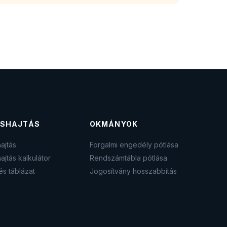
SHAJTÁS
OKMÁNYOK
ajtás
Forgalmi engedély pótlása
ajtás kalkulátor
Rendszámtábla pótlása
és táblázat
Jogosítvány hosszabbítás