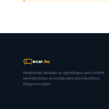
ecar
.hu
Megbízható útmutató az ügyfélkapus jármű előélet
lekérdezéshez és közlekedési információkhoz
Magyarországon.