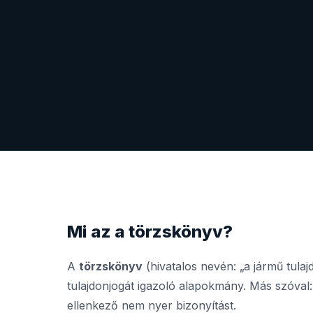
Mi az a törzskönyv?
A
törzskönyv
(hivatalos nevén: „a jármű tula
tulajdonjogát igazoló alapokmány. Más szóval:
ellenkező nem nyer bizonyítást.