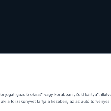
jdonjogát igazoló okirat" vagy korábban „Zöld kártya", ill
 aki a törzskönyvet tartja a kezében, az az autó törvényes