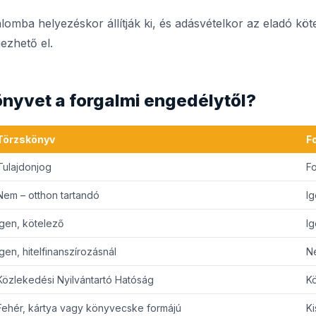
omba helyezéskor állítják ki, és adásvételkor az eladó köte
ezhető el.
önyvet a forgalmi engedélytől?
Törzskönyv
F
Tulajdonjog
F
Nem – otthon tartandó
Ig
Igen, kötelező
Ig
Igen, hitelfinanszírozásnál
N
Közlekedési Nyilvántartó Hatóság
Kö
Fehér, kártya vagy könyvecske formájú
Ki