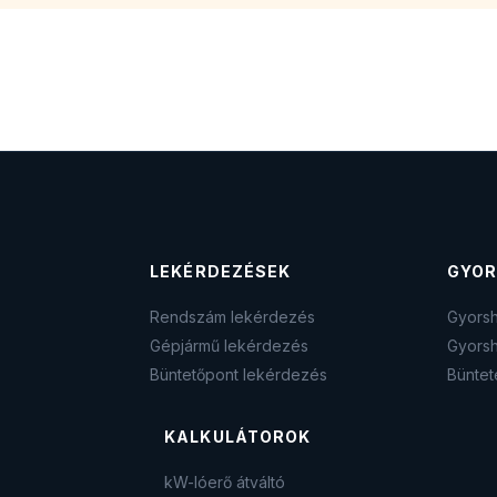
LEKÉRDEZÉSEK
GYOR
Rendszám lekérdezés
Gyorsh
Gépjármű lekérdezés
Gyorsh
Büntetőpont lekérdezés
Büntet
KALKULÁTOROK
kW-lóerő átváltó