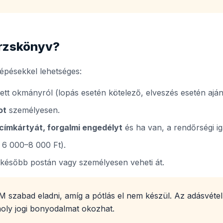
örzskönyv?
épésekkel lehetséges:
ett okmányról (lopás esetén kötelező, elveszés esetén ajánl
ot
személyesen.
kcímkártyát, forgalmi engedélyt
és ha van, a rendőrségi ig
 6 000–8 000 Ft).
később postán vagy személyesen veheti át.
 szabad eladni, amíg a pótlás el nem készül. Az adásvétel
moly jogi bonyodalmat okozhat.