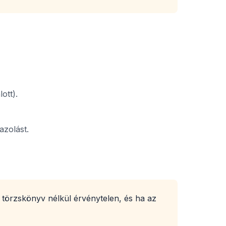
ott).
azolást.
 törzskönyv nélkül érvénytelen, és ha az