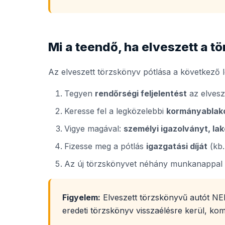
Mi a teendő, ha elveszett a t
Az elveszett törzskönyv pótlása a következő l
Tegyen
rendőrségi feljelentést
az elvesz
Keresse fel a legközelebbi
kormányablak
Vigye magával:
személyi igazolványt, la
Fizesse meg a pótlás
igazgatási díját
(kb.
Az új törzskönyvet néhány munkanappal 
Figyelem:
Elveszett törzskönyvű autót NEM
eredeti törzskönyv visszaélésre kerül, ko