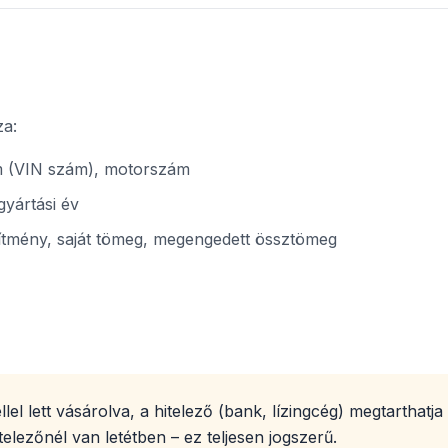
za:
 (VIN szám), motorszám
gyártási év
sítmény, saját tömeg, megengedett össztömeg
lel lett vásárolva, a hitelező (bank, lízingcég) megtarthatj
elezőnél van letétben – ez teljesen jogszerű.