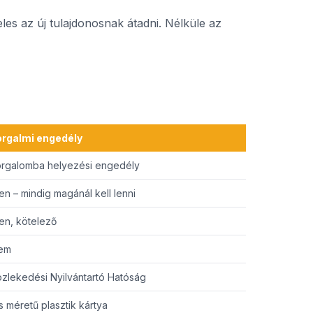
les az új tulajdonosnak átadni. Nélküle az
orgalmi engedély
orgalomba helyezési engedély
en – mindig magánál kell lenni
en, kötelező
em
zlekedési Nyilvántartó Hatóság
s méretű plasztik kártya