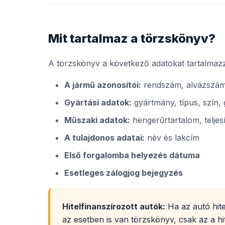
Mit tartalmaz a törzskönyv?
A törzskönyv a következő adatokat tartalmaz
A jármű azonosítói:
rendszám, alvázszám
Gyártási adatok:
gyártmány, típus, szín, 
Műszaki adatok:
hengerűrtartalom, telje
A tulajdonos adatai:
név és lakcím
Első forgalomba helyezés dátuma
Esetleges zálogjog bejegyzés
Hitelfinanszírozott autók:
Ha az autó hitel
az esetben is van törzskönyv, csak az a hit