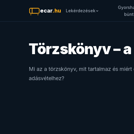
Gyorsha
ecar
.hu
Lekérdezések
bünt
Törzskönyv – a
Mi az a törzskönyv, mit tartalmaz és miért
adásvételhez?