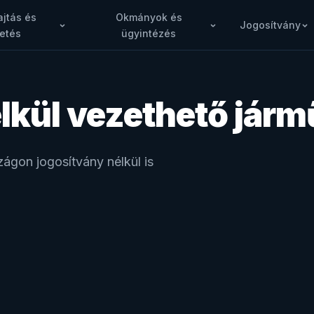
jtás és
Okmányok és
Jogosítvány
etés
ügyintézés
lkül vezethető jár
gon jogosítvány nélkül is