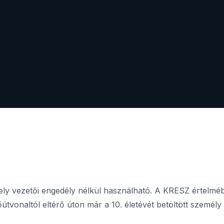
mely vezetői engedély nélkül használható. A KRESZ értelméb
tvonaltól eltérő úton már a 10. életévét betöltött személy i