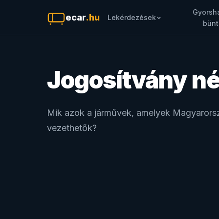
Gyorsha
ecar
.hu
Lekérdezések
bünt
Jogosítvány né
Mik azok a járművek, amelyek Magyarorszá
vezethetők?