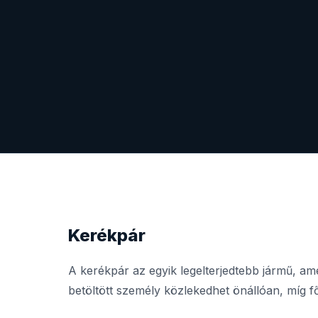
Kerékpár
A kerékpár az egyik legelterjedtebb jármű, a
betöltött személy közlekedhet önállóan, míg főú