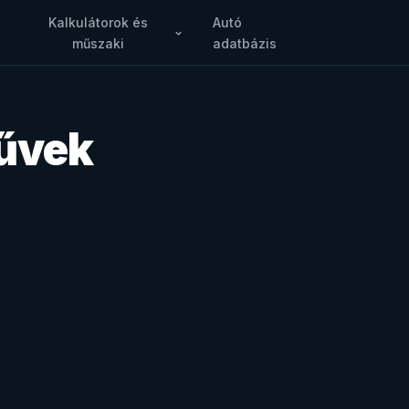
Kalkulátorok és
Autó
műszaki
adatbázis
művek