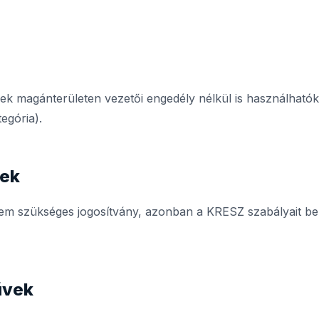
ek magánterületen vezetői engedély nélkül is használható
egória).
vek
em szükséges jogosítvány, azonban a KRESZ szabályait be ke
űvek