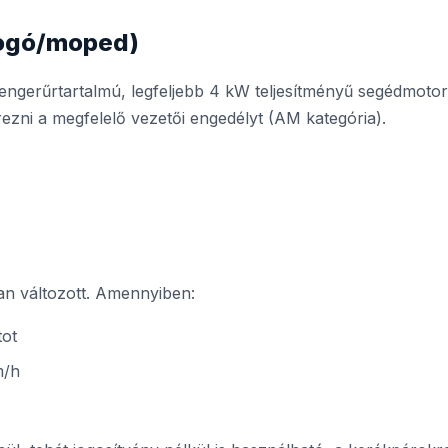
bogó/moped)
engerűrtartalmú, legfeljebb 4 kW teljesítményű segédmoto
ezni a megfelelő vezetői engedélyt (AM kategória).
an változott. Amennyiben:
tot
m/h