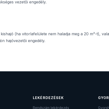
ükséges vezetői engedély.
 kishajó (ha vitorlafelülete nem haladja meg a 20 m²-t), val
n hajóvezetői engedély.
LEKÉRDEZÉSEK
GYOR
Rendszám lekérdezés
Gyorsh