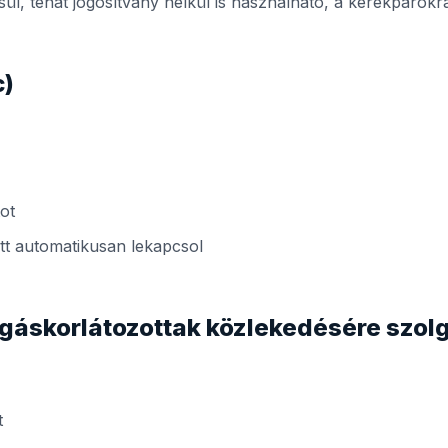
l, tehát jogosítvány nélkül is használható, a kerékpárokr
c)
ot
tt automatikusan lekapcsol
gáskorlátozottak közlekedésére szo
t