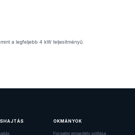
amint a legfeljebb 4 kW teljesítményű
SHAJTÁS
OKMÁNYOK
ajtás
Forgalmi engedély pótlása