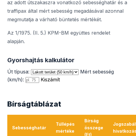
az adott útszakaszra vonatkozó sebességhatár és a
traffipax által mért sebesség megadásával azonnal
megmutatja a várható büntetés mértékét.
Az 1/1975. (II. 5.) KPM-BM együttes rendelet
alapján.
Gyorshajtás kalkulátor
Út típusa:
Mért sebesség
(km/h):
Kiszámít
Bírságtáblázat
Bírság
Túllépés
Jogszabál
Sebességhatár
összege
mértéke
hivatkozá
(Ft)