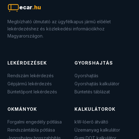
ecar
.hu
Megbízható útmutató az ügyfélkapus jármű előélet
lekérdezéshez és közlekedési információkhoz
Magyarországon.
LEKÉRDEZÉSEK
GYORSHAJTÁS
Rendszám lekérdezés
Gyorshajtás
Gépjármű lekérdezés
Gyorshajtás kalkulátor
Büntetőpont lekérdezés
Büntetés táblázat
OKMÁNYOK
KALKULÁTOROK
Forgalmi engedély pótlása
kW-lóerő átváltó
Rendszámtábla pótlása
Üzemanyag kalkulátor
Jogosítvány hosszabbítás
Gumi DOT kalkulátor