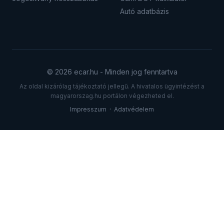
Autó adatbázis
© 2026 ecar.hu - Minden jog fenntartva
Az oldal kizárólag tájékoztató jellegű. A hivatalos ügyintézést a
magyarorszag.hu portálon végezheted el.
Impresszum
·
Adatvédelem