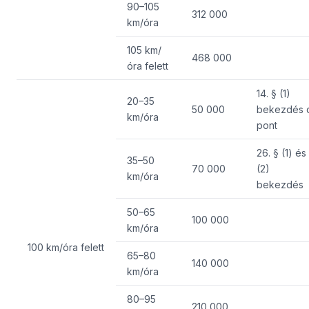
90–105
312 000
km/óra
105 km/
468 000
óra felett
14. § (1)
20–35
50 000
bekezdés 
km/óra
pont
26. § (1) és
35–50
70 000
(2)
km/óra
bekezdés
50–65
100 000
km/óra
100 km/óra felett
65–80
140 000
km/óra
80–95
210 000