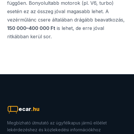
függően. Bonyolultabb motorok (pl. V6, turbo)
esetén ez az összeg jóval magasabb lehet. A
vezérműlánc csere általában drágább beavatkozás,
150 000–400 000 Ft
is lehet, de erre jóval
ritkábban kerül sor.
ecar
.hu
Megbízható útmutató az ügyfélkapus jármű előélet
lekérdezéshez és közlekedési információkhoz