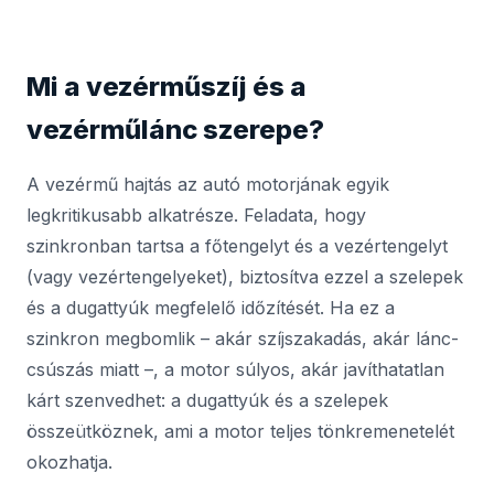
Mi a vezérműszíj és a
vezérműlánc szerepe?
A vezérmű hajtás az autó motorjának egyik
legkritikusabb alkatrésze. Feladata, hogy
szinkronban tartsa a főtengelyt és a vezértengelyt
(vagy vezértengelyeket), biztosítva ezzel a szelepek
és a dugattyúk megfelelő időzítését. Ha ez a
szinkron megbomlik – akár szíjszakadás, akár lánc-
csúszás miatt –, a motor súlyos, akár javíthatatlan
kárt szenvedhet: a dugattyúk és a szelepek
összeütköznek, ami a motor teljes tönkremenetelét
okozhatja.