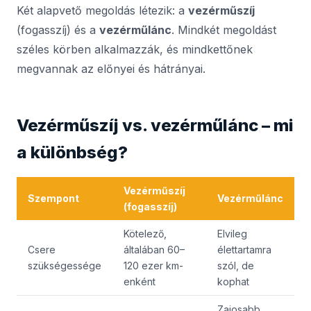
Két alapvető megoldás létezik: a
vezérműszíj
(fogasszíj) és a
vezérműlánc
. Mindkét megoldást
széles körben alkalmazzák, és mindkettőnek
megvannak az előnyei és hátrányai.
Vezérműszíj vs. vezérműlánc – mi
a különbség?
Vezérműszíj
Szempont
Vezérműlánc
(fogasszíj)
Kötelező,
Elvileg
Csere
általában 60–
élettartamra
szükségessége
120 ezer km-
szól, de
enként
kophat
Zajosabb,