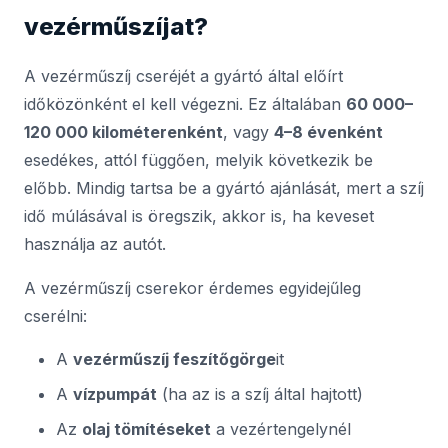
vezérműszíjat?
A vezérműszíj cseréjét a gyártó által előírt
időközönként el kell végezni. Ez általában
60 000–
120 000 kilométerenként
, vagy
4–8 évenként
esedékes, attól függően, melyik következik be
előbb. Mindig tartsa be a gyártó ajánlását, mert a szíj
idő múlásával is öregszik, akkor is, ha keveset
használja az autót.
A vezérműszíj cserekor érdemes egyidejűleg
cserélni:
A
vezérműszíj feszítőgörge
it
A
vízpumpát
(ha az is a szíj által hajtott)
Az
olaj tömítéseket
a vezértengelynél