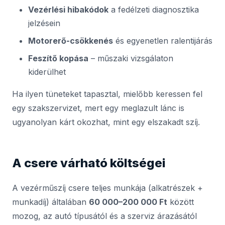
Vezérlési hibakódok
a fedélzeti diagnosztika
jelzésein
Motorerő-csökkenés
és egyenetlen ralentijárás
Feszítő kopása
– műszaki vizsgálaton
kiderülhet
Ha ilyen tüneteket tapasztal, mielőbb keressen fel
egy szakszervizet, mert egy meglazult lánc is
ugyanolyan kárt okozhat, mint egy elszakadt szíj.
A csere várható költségei
A vezérműszíj csere teljes munkája (alkatrészek +
munkadíj) általában
60 000–200 000 Ft
között
mozog, az autó típusától és a szerviz árazásától