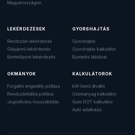
Magyarországon.
LEKÉRDEZÉSEK
GYORSHAJTÁS
Rendszám lekérdezés
Gyorshajtás
Gépjármű lekérdezés
Gyorshajtás kalkulátor
Büntetőpont lekérdezés
Büntetés táblázat
OKMÁNYOK
KALKULÁTOROK
Forgalmi engedély pótlása
kW-lóerő átváltó
Rendszámtábla pótlása
Üzemanyag kalkulátor
Jogosítvány hosszabbítás
Gumi DOT kalkulátor
Autó adatbázis