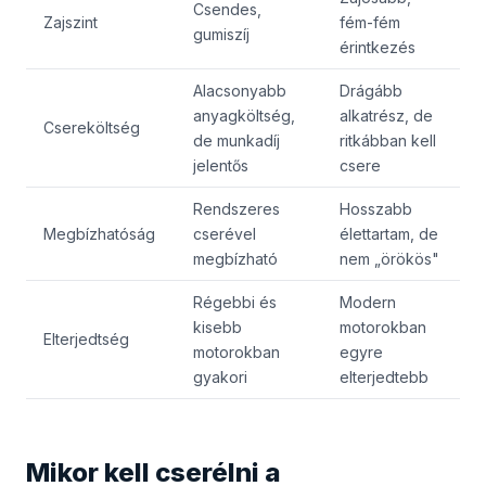
Csendes,
Zajszint
fém-fém
gumiszíj
érintkezés
Alacsonyabb
Drágább
anyagköltség,
alkatrész, de
Csereköltség
de munkadíj
ritkábban kell
jelentős
csere
Rendszeres
Hosszabb
Megbízhatóság
cserével
élettartam, de
megbízható
nem „örökös"
Régebbi és
Modern
kisebb
motorokban
Elterjedtség
motorokban
egyre
gyakori
elterjedtebb
Mikor kell cserélni a